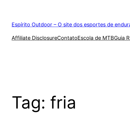
Pular
para
o
Espírito Outdoor – O site dos esportes de endu
conteúdo
Affiliate Disclosure
Contato
Escola de MTB
Guia R
Tag:
fria