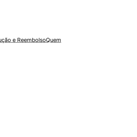
lução e Reembolso
Quem