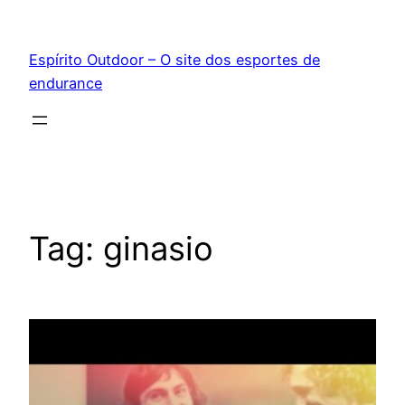
Pular
para
Espírito Outdoor – O site dos esportes de
o
endurance
conteúdo
Tag:
ginasio