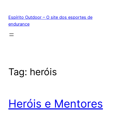
Pular
para
Espírito Outdoor – O site dos esportes de
o
endurance
conteúdo
Tag:
heróis
Heróis e Mentores