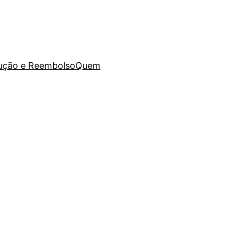
lução e Reembolso
Quem