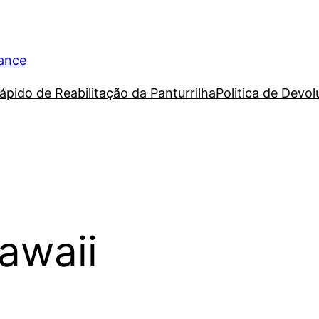
rance
ápido de Reabilitação da Panturrilha
Politica de Devo
awaii