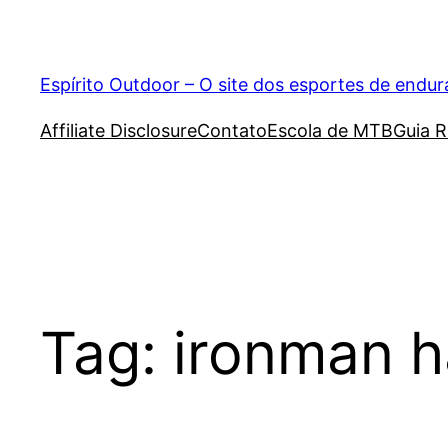
Pular
para
o
Espírito Outdoor – O site dos esportes de endu
conteúdo
Affiliate Disclosure
Contato
Escola de MTB
Guia R
Tag:
ironman h