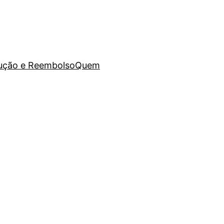
lução e Reembolso
Quem