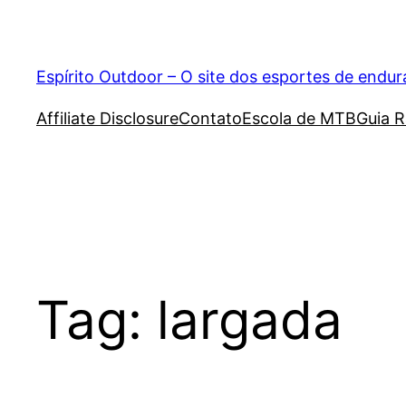
Pular
para
o
Espírito Outdoor – O site dos esportes de endu
conteúdo
Affiliate Disclosure
Contato
Escola de MTB
Guia R
Tag:
largada