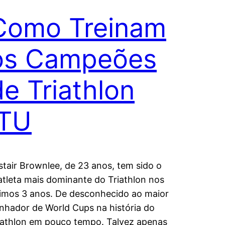
Como Treinam
os Campeões
de Triathlon
ITU
istair Brownlee, de 23 anos, tem sido o
iatleta mais dominante do Triathlon nos
timos 3 anos. De desconhecido ao maior
nhador de World Cups na história do
iathlon em pouco tempo. Talvez apenas