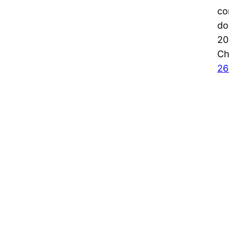
co
do
20
Ch
26
Espírito Outdoor – O site dos esportes de endu