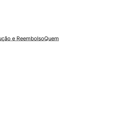
lução e Reembolso
Quem