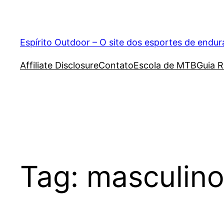
Pular
para
o
Espírito Outdoor – O site dos esportes de endu
conteúdo
Affiliate Disclosure
Contato
Escola de MTB
Guia R
Tag:
masculin