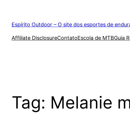
Pular
para
o
Espírito Outdoor – O site dos esportes de endu
conteúdo
Affiliate Disclosure
Contato
Escola de MTB
Guia R
Tag:
Melanie 