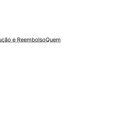
lução e Reembolso
Quem