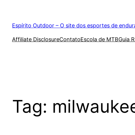
Pular
para
o
Espírito Outdoor – O site dos esportes de endu
conteúdo
Affiliate Disclosure
Contato
Escola de MTB
Guia R
Tag:
milwauke