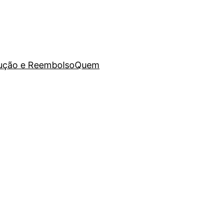
lução e Reembolso
Quem