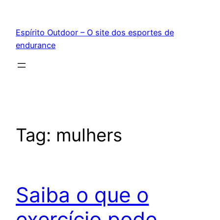
Pular
para
Espírito Outdoor – O site dos esportes de
o
endurance
conteúdo
Tag:
mulhers
Saiba o que o
exercício pode