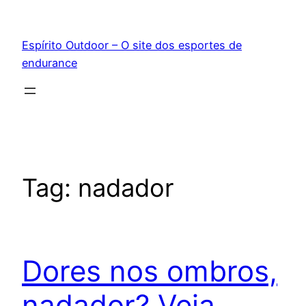
Pular
para
Espírito Outdoor – O site dos esportes de
o
endurance
conteúdo
Tag:
nadador
Dores nos ombros,
nadador? Veja