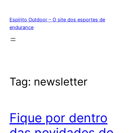
Pular
para
Espírito Outdoor – O site dos esportes de
o
endurance
conteúdo
Tag:
newsletter
Fique por dentro
das novidades do