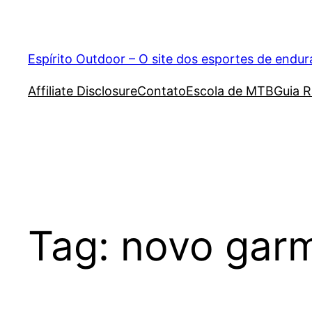
Pular
para
o
Espírito Outdoor – O site dos esportes de endu
conteúdo
Affiliate Disclosure
Contato
Escola de MTB
Guia R
Tag:
novo garm