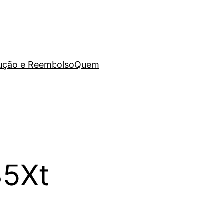
lução e Reembolso
Quem
35Xt