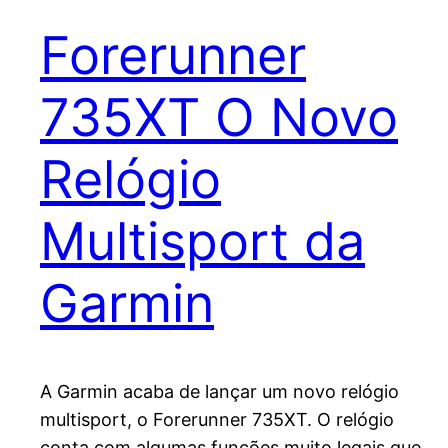
Forerunner
735XT O Novo
Relógio
Multisport da
Garmin
A Garmin acaba de lançar um novo relógio
multisport, o Forerunner 735XT. O relógio
conta com algumas funções muito legais que