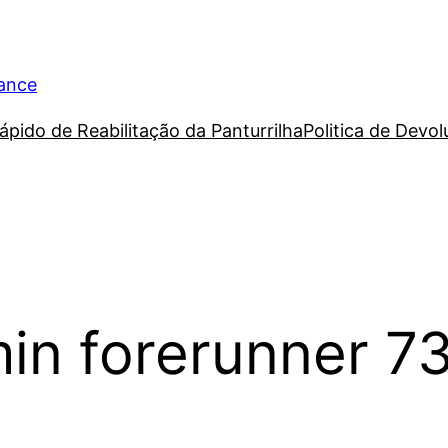
rance
ápido de Reabilitação da Panturrilha
Politica de Devo
in forerunner 7