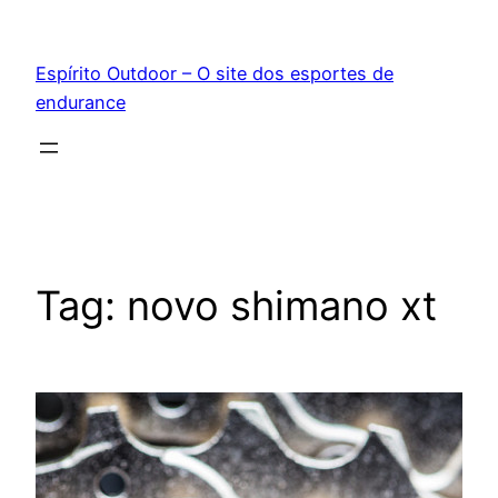
Pular
para
Espírito Outdoor – O site dos esportes de
o
endurance
conteúdo
Tag:
novo shimano xt