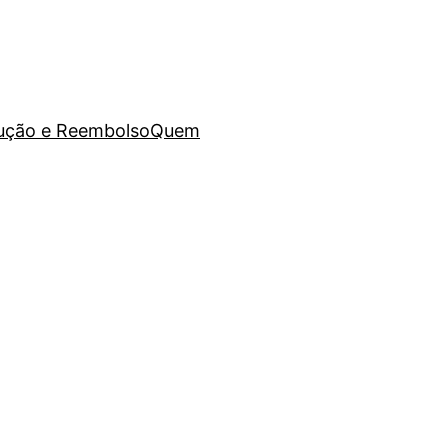
lução e Reembolso
Quem