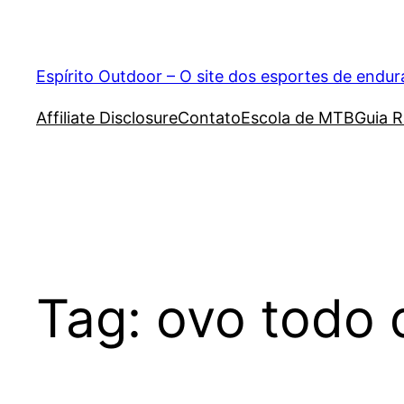
Pular
para
o
Espírito Outdoor – O site dos esportes de endu
conteúdo
Affiliate Disclosure
Contato
Escola de MTB
Guia R
Tag:
ovo todo 