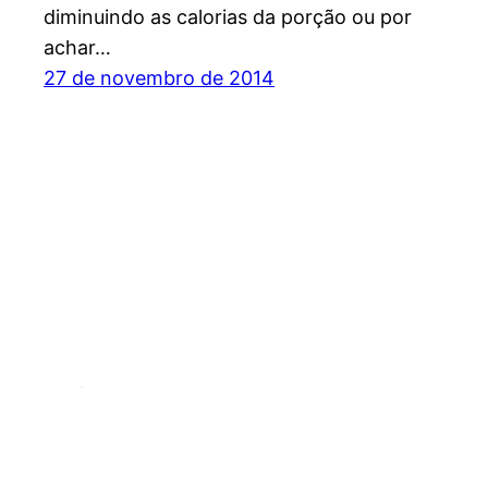
diminuindo as calorias da porção ou por
achar…
27 de novembro de 2014
Espírito Outdoor – O site dos esportes de endu