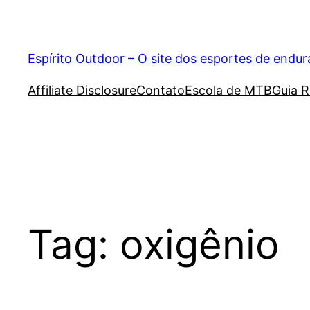
Pular
para
o
Espírito Outdoor – O site dos esportes de endu
conteúdo
Affiliate Disclosure
Contato
Escola de MTB
Guia R
Tag:
oxigênio