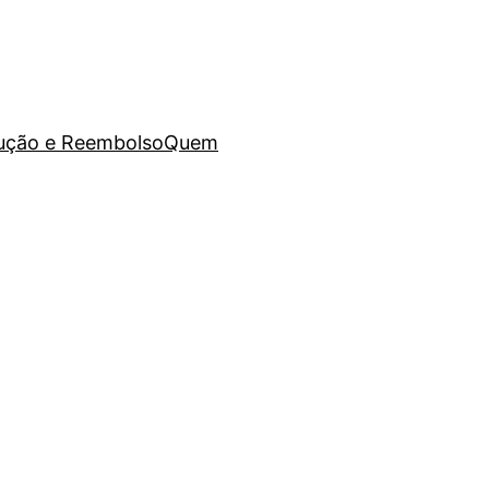
lução e Reembolso
Quem