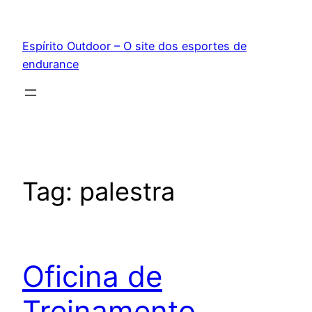
Pular
para
Espírito Outdoor – O site dos esportes de
o
endurance
conteúdo
Tag:
palestra
Oficina de
Treinamento