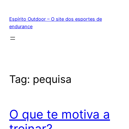
Pular
para
Espírito Outdoor – O site dos esportes de
o
endurance
conteúdo
Tag:
pequisa
O que te motiva a
treinar?