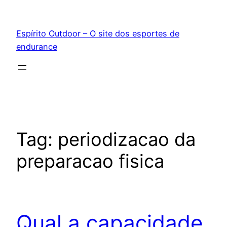
Pular
para
Espírito Outdoor – O site dos esportes de
o
endurance
conteúdo
Tag:
periodizacao da
preparacao fisica
Qual a capacidade