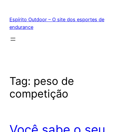
Pular
para
Espírito Outdoor – O site dos esportes de
o
endurance
conteúdo
Tag:
peso de
competição
Você sabe o seu