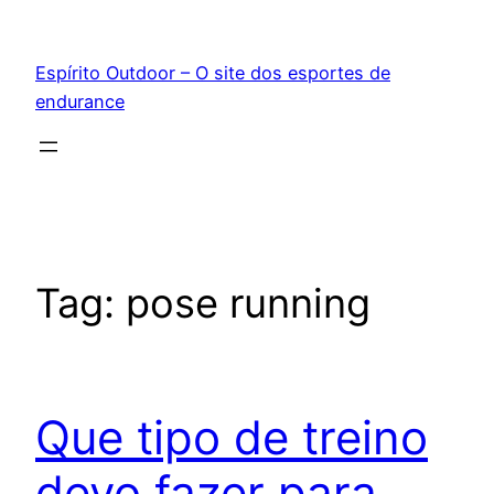
Pular
para
Espírito Outdoor – O site dos esportes de
o
endurance
conteúdo
Tag:
pose running
Que tipo de treino
devo fazer para