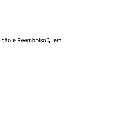
lução e Reembolso
Quem