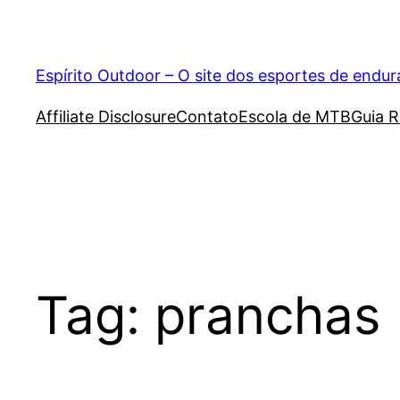
Pular
para
o
Espírito Outdoor – O site dos esportes de endu
conteúdo
Affiliate Disclosure
Contato
Escola de MTB
Guia R
Tag:
pranchas