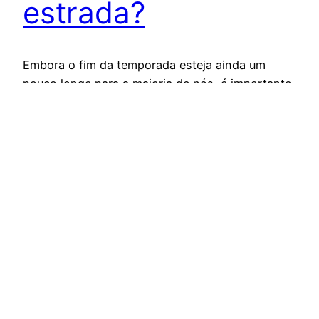
estrada?
Embora o fim da temporada esteja ainda um
pouco longe para a maioria de nós, é importante
começar a pensar e planejar o treinamento da
sua off-season (pré-temporada), pois é nela que
corrigimos nossas falhas, lesões, desequilíbrio
muscular, problemas técnicos para assim nos
prepararmos para a temporada seguinte. Durante
o off-season, muitos optam por fazer…
20 de setembro de 2012