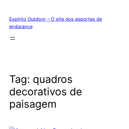
Pular
para
Espírito Outdoor – O site dos esportes de
o
endurance
conteúdo
Tag:
quadros
decorativos de
paisagem