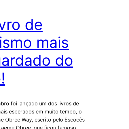
ivro de
lismo mais
ardado do
!
ro foi lançado um dos livros de
mais esperados em muito tempo, o
e Obree Way, escrito pelo Escocês
raeme Obree, que ficou famoso