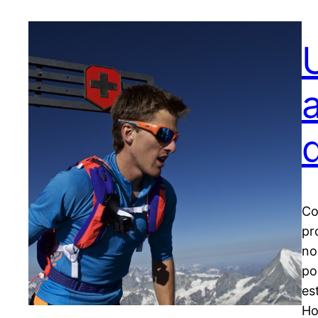
Co
pr
no
po
es
Ho