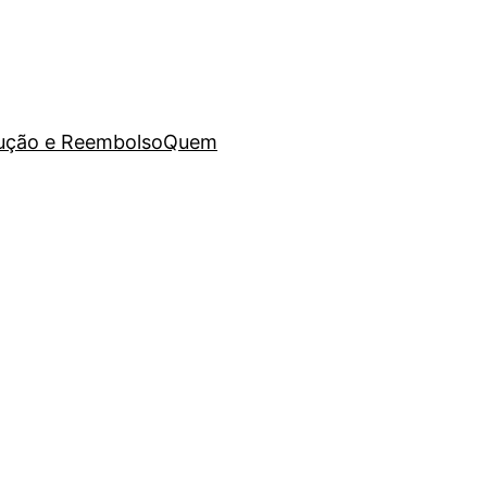
lução e Reembolso
Quem