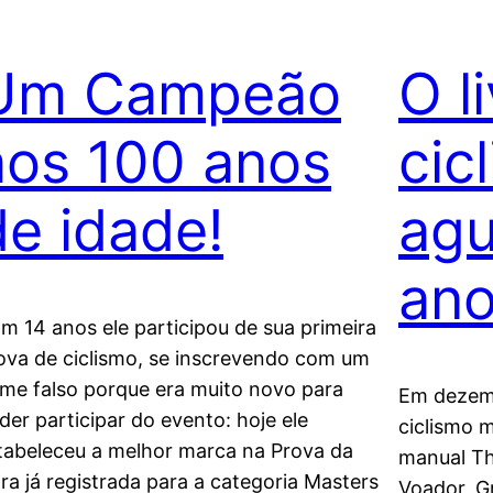
Um Campeão
O l
aos 100 anos
cic
de idade!
agu
ano
m 14 anos ele participou de sua primeira
ova de ciclismo, se inscrevendo com um
me falso porque era muito novo para
Em dezemb
der participar do evento: hoje ele
ciclismo 
tabeleceu a melhor marca na Prova da
manual Th
ra já registrada para a categoria Masters
Voador, G