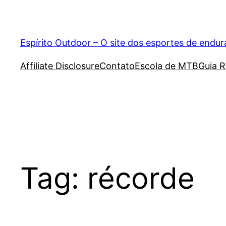
Pular
para
o
Espírito Outdoor – O site dos esportes de endu
conteúdo
Affiliate Disclosure
Contato
Escola de MTB
Guia R
Tag:
récorde