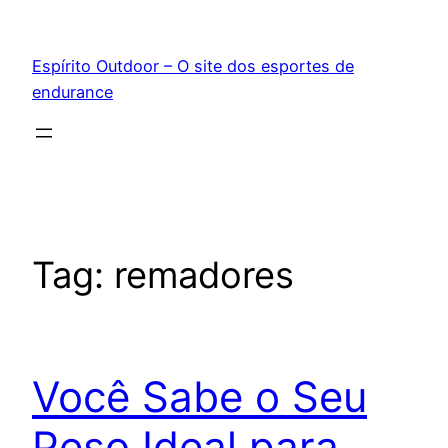
Pular
para
Espírito Outdoor – O site dos esportes de
o
endurance
conteúdo
Tag:
remadores
Você Sabe o Seu
Peso Ideal para