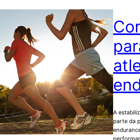
Cor
par
atl
en
A estabil
parte da 
endurance
performan