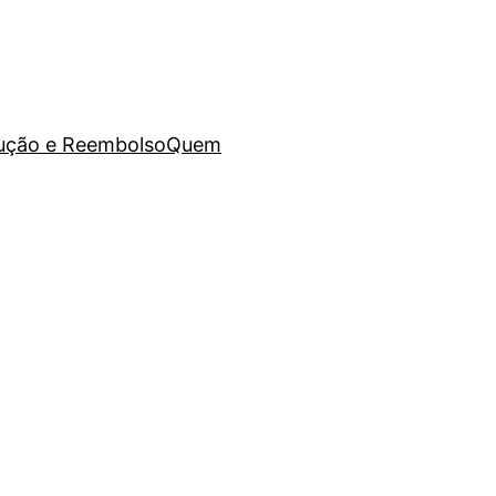
lução e Reembolso
Quem