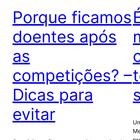
Porque ficamos
doentes após
as
competições? –
Dicas para
evitar
Um
Me
pr