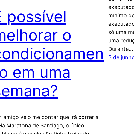
executado
É possível
mínimo de
executado
melhorar o
só uma me
uma reduç
condicionamen
Durante…
3 de junh
to em uma
semana?
 amigo veio me contar que irá correr a
ia Maratona de Santiago, o único
oblema é que ele não tinha treinado