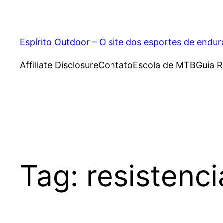
Pular
para
o
Espírito Outdoor – O site dos esportes de endu
conteúdo
Affiliate Disclosure
Contato
Escola de MTB
Guia R
Tag:
resistenci