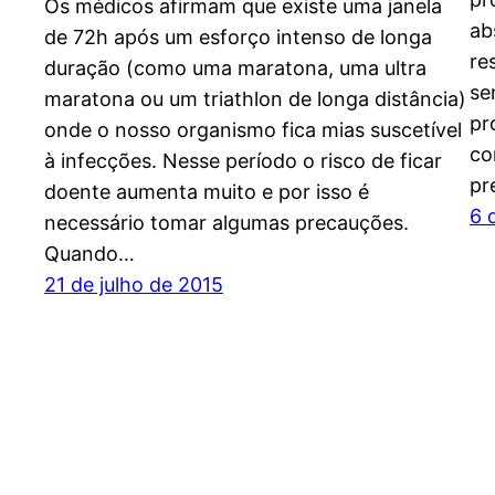
Os médicos afirmam que existe uma janela
ab
de 72h após um esforço intenso de longa
re
duração (como uma maratona, uma ultra
se
maratona ou um triathlon de longa distância)
pr
onde o nosso organismo fica mias suscetível
co
à infecções. Nesse período o risco de ficar
pr
doente aumenta muito e por isso é
6 
necessário tomar algumas precauções.
Quando…
21 de julho de 2015