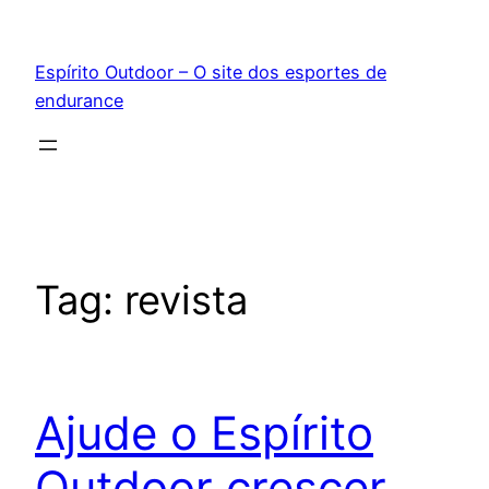
Pular
para
Espírito Outdoor – O site dos esportes de
o
endurance
conteúdo
Tag:
revista
Ajude o Espírito
Outdoor crescer