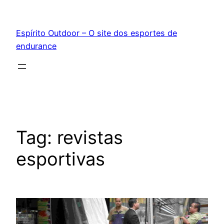
Pular
para
Espírito Outdoor – O site dos esportes de
o
endurance
conteúdo
Tag:
revistas
esportivas