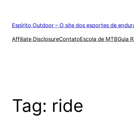
Pular
para
o
Espírito Outdoor – O site dos esportes de endu
conteúdo
Affiliate Disclosure
Contato
Escola de MTB
Guia R
Tag:
ride