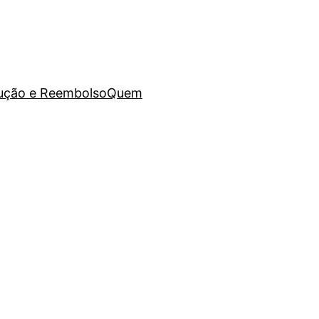
lução e Reembolso
Quem