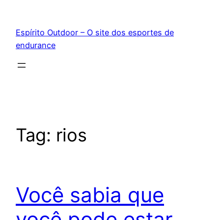
Pular
para
Espírito Outdoor – O site dos esportes de
o
endurance
conteúdo
Tag:
rios
Você sabia que
você pode estar