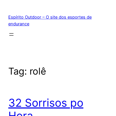
Pular
para
Espírito Outdoor – O site dos esportes de
o
endurance
conteúdo
Tag:
rolê
32 Sorrisos po
Hora