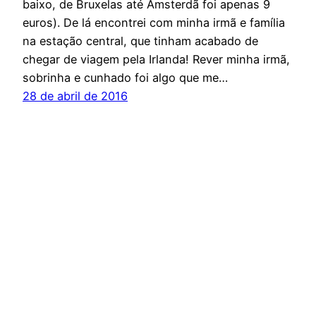
baixo, de Bruxelas até Amsterdã foi apenas 9
euros). De lá encontrei com minha irmã e família
na estação central, que tinham acabado de
chegar de viagem pela Irlanda! Rever minha irmã,
sobrinha e cunhado foi algo que me…
28 de abril de 2016
Espírito Outdoor – O site dos esportes de
endurance
Orgulhosamente feito com
WordPress