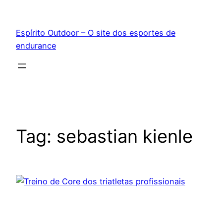
Pular
para
Espírito Outdoor – O site dos esportes de
o
endurance
conteúdo
Tag:
sebastian kienle