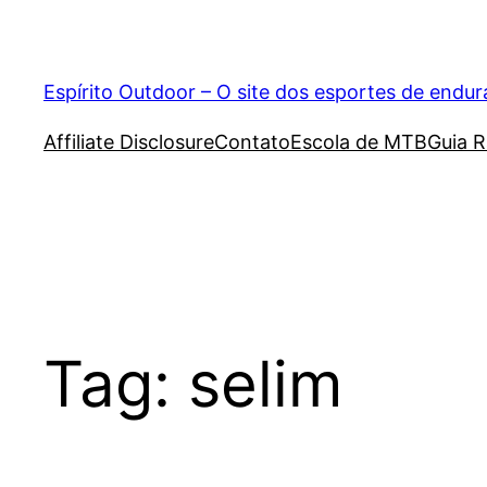
Pular
para
o
Espírito Outdoor – O site dos esportes de endu
conteúdo
Affiliate Disclosure
Contato
Escola de MTB
Guia R
Tag:
selim