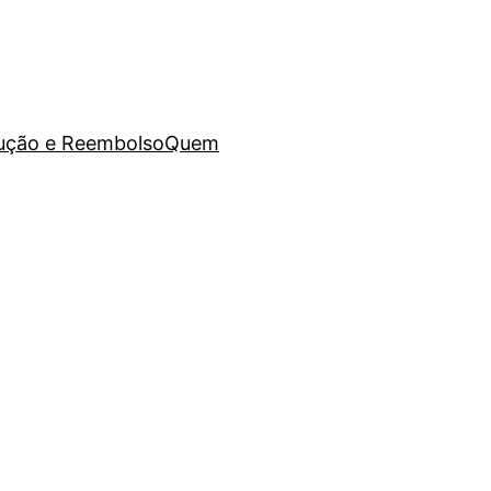
lução e Reembolso
Quem