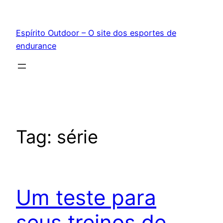
Pular
para
Espírito Outdoor – O site dos esportes de
o
endurance
conteúdo
Tag:
série
Um teste para
seus treinos de