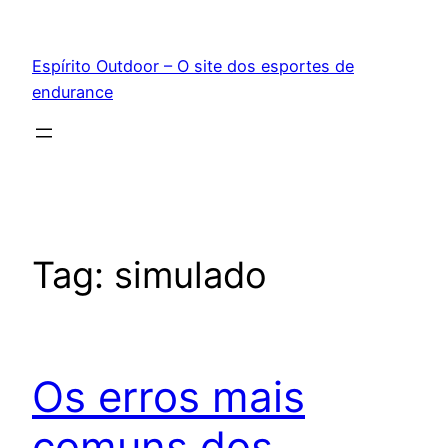
Pular
para
Espírito Outdoor – O site dos esportes de
o
endurance
conteúdo
Tag:
simulado
Os erros mais
comuns dos