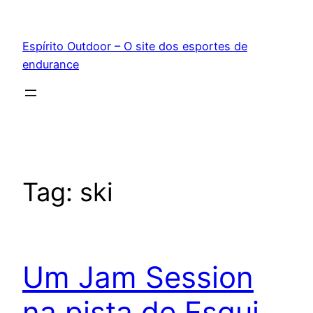
Pular
para
Espírito Outdoor – O site dos esportes de
o
endurance
conteúdo
Tag:
ski
Um Jam Session
na pista de Esqui