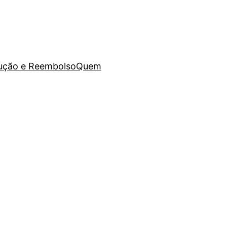
lução e Reembolso
Quem