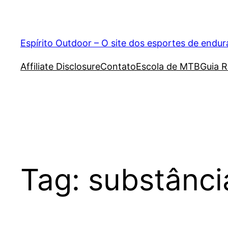
Pular
para
o
Espírito Outdoor – O site dos esportes de endu
conteúdo
Affiliate Disclosure
Contato
Escola de MTB
Guia R
Tag:
substânci