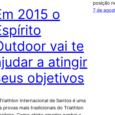
posição n
Em 2015 o
7 de agos
spírito
Outdoor vai te
judar a atingir
seus objetivos
Triathlon Internacional de Santos é uma
s provas mais tradicionais do Triathlon
asileiro. Como atleta amador ganhei a