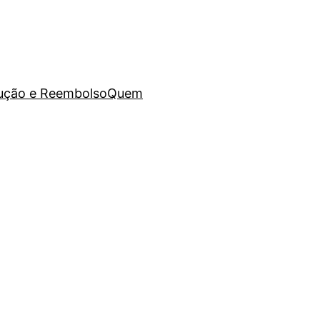
lução e Reembolso
Quem