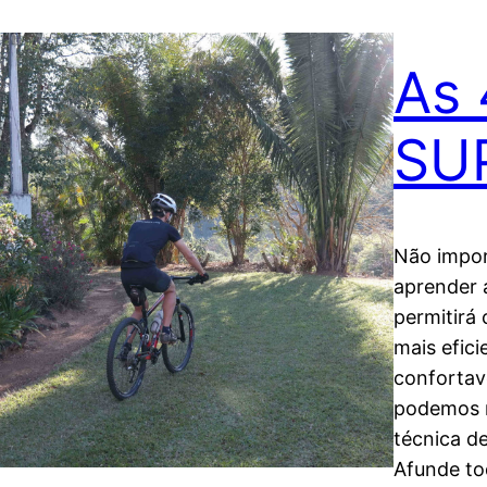
As 
SU
Não impor
aprender 
permitirá
mais efic
confortav
podemos r
técnica d
Afunde to