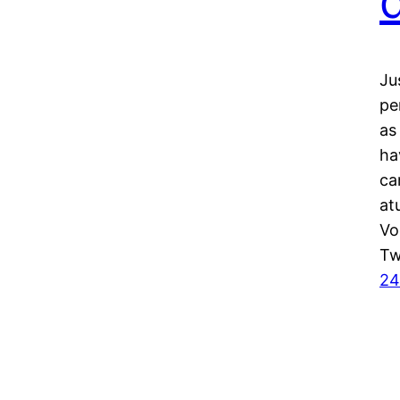
Ju
pe
as
ha
ca
at
Vo
Tw
24