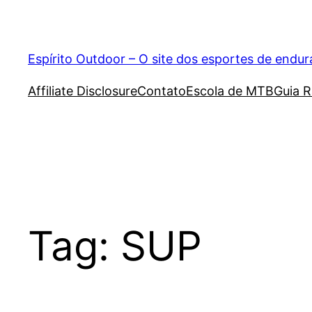
Pular
para
o
Espírito Outdoor – O site dos esportes de endu
conteúdo
Affiliate Disclosure
Contato
Escola de MTB
Guia R
Tag:
SUP