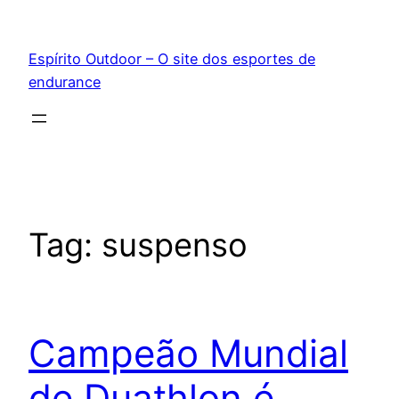
Pular
para
Espírito Outdoor – O site dos esportes de
o
endurance
conteúdo
Tag:
suspenso
Campeão Mundial
de Duathlon é