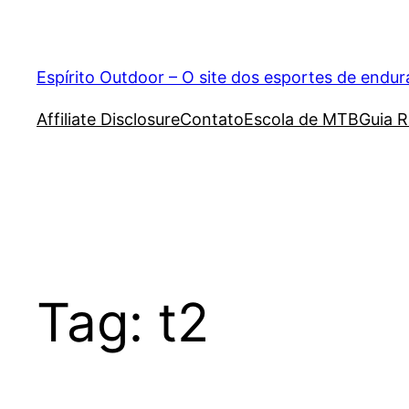
Pular
para
o
Espírito Outdoor – O site dos esportes de endu
conteúdo
Affiliate Disclosure
Contato
Escola de MTB
Guia R
Tag:
t2