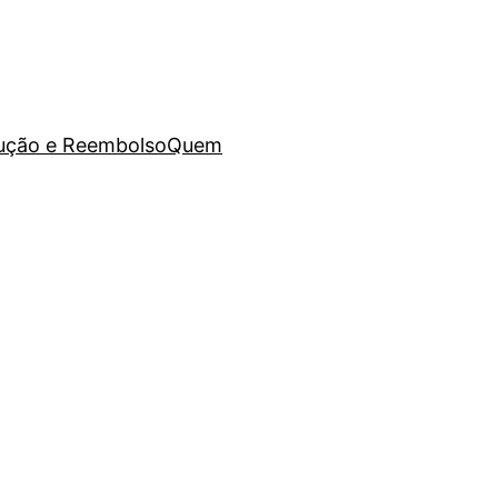
lução e Reembolso
Quem