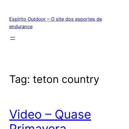
Pular
para
Espírito Outdoor – O site dos esportes de
o
endurance
conteúdo
Tag:
teton country
Video – Quase
Primavera