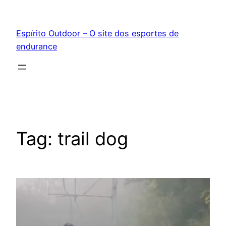
Pular
para
Espírito Outdoor – O site dos esportes de
o
endurance
conteúdo
Tag:
trail dog