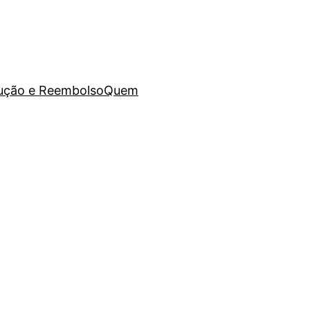
lução e Reembolso
Quem