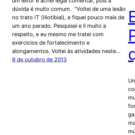
um leitor e achei legal comentar, pois a
dúvida é muito comum. “Voltei de uma lesão
no trato IT (Iliotibial), e fiquei pouco mais de
um ano parado. Pesquisei e li muito a
respeito, e eu mesmo me tratei com
exercicios de fortalecimento e
alongamentos. Voltei às atividades neste…
9 de outubro de 2013
Um
co
mu
fo
ga
ma
mú