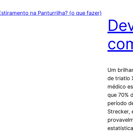
Dev
com
Um brilhan
de triatlo
médico es
que 70% 
período d
Strecker, 
provavelm
estatísti