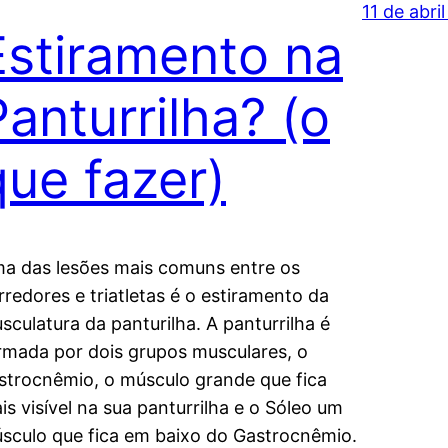
11 de abri
Estiramento na
Panturrilha? (o
que fazer)
a das lesões mais comuns entre os
rredores e triatletas é o estiramento da
sculatura da panturilha. A panturrilha é
rmada por dois grupos musculares, o
strocnêmio, o músculo grande que fica
is visível na sua panturrilha e o Sóleo um
sculo que fica em baixo do Gastrocnêmio.