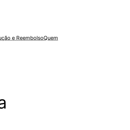
lução e Reembolso
Quem
a