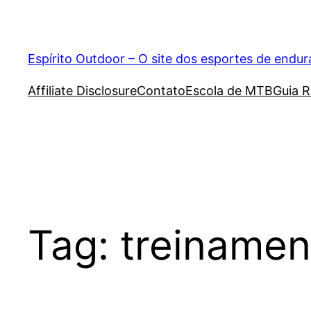
Pular
para
o
Espírito Outdoor – O site dos esportes de endu
conteúdo
Affiliate Disclosure
Contato
Escola de MTB
Guia R
Tag:
treinamen