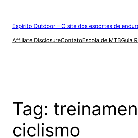
Pular
para
o
Espírito Outdoor – O site dos esportes de endu
conteúdo
Affiliate Disclosure
Contato
Escola de MTB
Guia R
Tag:
treinamen
ciclismo