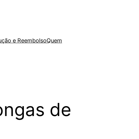
lução e Reembolso
Quem
ongas de