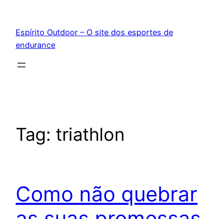
Pular
para
Espírito Outdoor – O site dos esportes de
o
endurance
conteúdo
Tag:
triathlon
Como não quebrar
as suas promessas