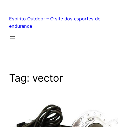
Pular
para
Espírito Outdoor – O site dos esportes de
o
endurance
conteúdo
Tag:
vector