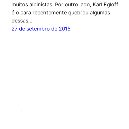
muitos alpinistas. Por outro lado, Karl Egloff
é o cara recentemente quebrou algumas
dessas…
27 de setembro de 2015
Espírito Outdoor – O site dos esportes de endu