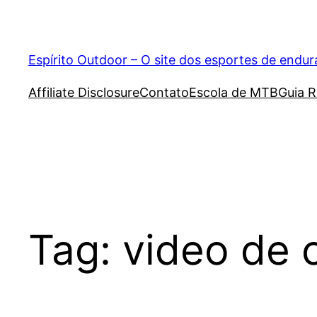
Pular
para
o
Espírito Outdoor – O site dos esportes de endu
conteúdo
Affiliate Disclosure
Contato
Escola de MTB
Guia R
Tag:
video de 