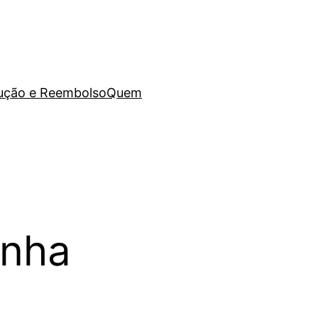
lução e Reembolso
Quem
anha