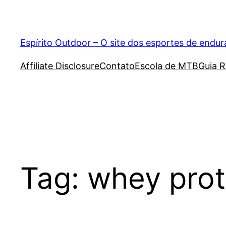
Pular
para
o
Espírito Outdoor – O site dos esportes de endu
conteúdo
Affiliate Disclosure
Contato
Escola de MTB
Guia R
Tag:
whey prot