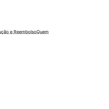
lução e Reembolso
Quem